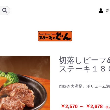
新
切落しビーフ
ステーキ１８
肉好き大満足。ボリューム満
￥2,570 ～ ￥2,678
税