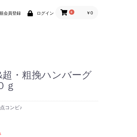
0
￥0
規会員登録
ログイン
&超・粗挽ハンバーグ
０ｇ
点コンビ♪
込