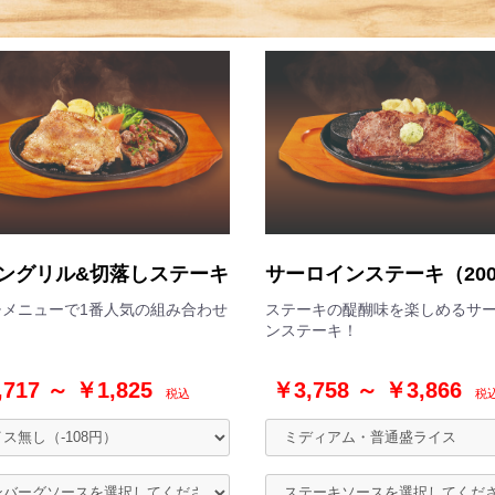
ングリル&切落しステーキ
サーロインステーキ（20
チメニューで1番人気の組み合わせ
ステーキの醍醐味を楽しめるサ
ンステーキ！
717 ～ ￥1,825
￥3,758 ～ ￥3,866
税込
税