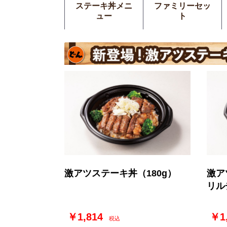
ステーキ丼メニ
ファミリーセッ
ュー
ト
激アツステーキ丼（180g）
激ア
リル
￥1,814
￥1
税込