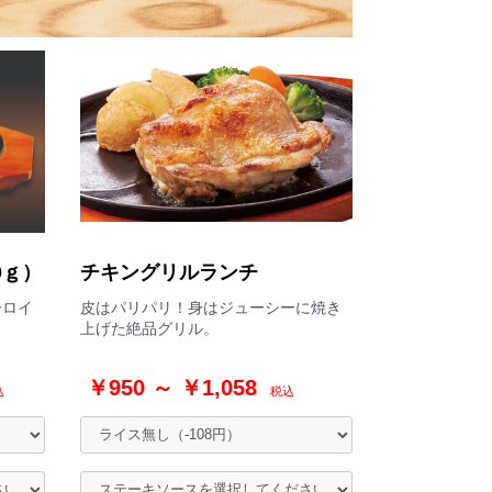
0ｇ）
チキングリルランチ
ーロイ
皮はパリパリ！身はジューシーに焼き
上げた絶品グリル。
￥950 ～ ￥1,058
込
税込