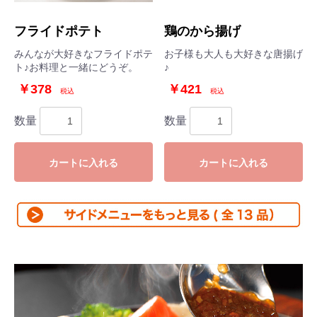
フライドポテト
鶏のから揚げ
みんなが大好きなフライドポテ
お子様も大人も大好きな唐揚げ
ト♪お料理と一緒にどうぞ。
♪
￥378
￥421
税込
税込
数量
数量
カートに入れる
カートに入れる