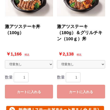
激アツステーキ丼
激アツステーキ
（100g）
（180g）＆グリルチキ
ン（100ｇ）丼
￥1,166
￥2,138
税込
税込
数量
数量
カートに入れる
カートに入れる