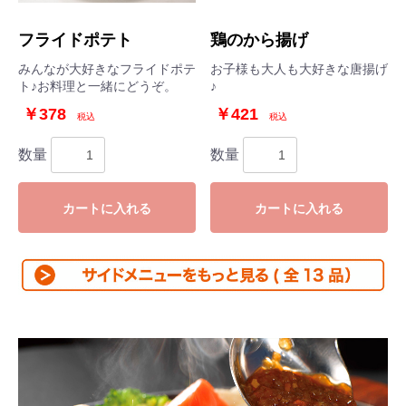
フライドポテト
鶏のから揚げ
みんなが大好きなフライドポテ
お子様も大人も大好きな唐揚げ
ト♪お料理と一緒にどうぞ。
♪
￥378
￥421
税込
税込
数量
数量
カートに入れる
カートに入れる