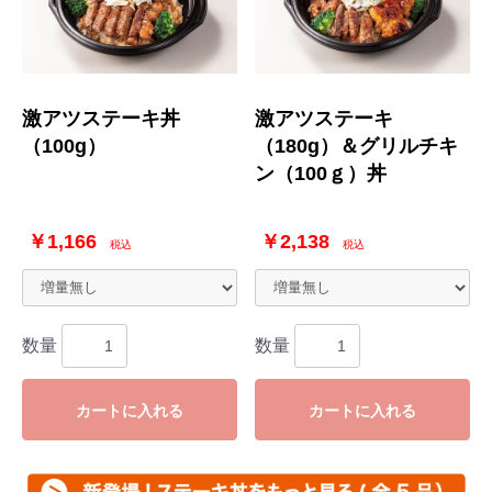
激アツステーキ丼
激アツステーキ
（100g）
（180g）＆グリルチキ
ン（100ｇ）丼
￥1,166
￥2,138
税込
税込
数量
数量
カートに入れる
カートに入れる